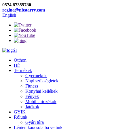
0574 87355780
regina@nbstarry.com
English
Otthon
Hír
Termékek
Gyermekek
Napi szükségletek
Fitness
Konyhai kellékek
Fények
Mobil tartozékok
Játékok
GYIK
Rólunk
Gyári túra
Lépjen kapcsolatba velünk