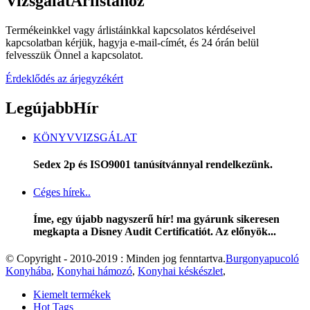
Vizsgálat
Árlistához
Termékeinkkel vagy árlistáinkkal kapcsolatos kérdéseivel
kapcsolatban kérjük, hagyja e-mail-címét, és 24 órán belül
felvesszük Önnel a kapcsolatot.
Érdeklődés az árjegyzékért
Legújabb
Hír
KÖNYVVIZSGÁLAT
Sedex 2p és ISO9001 tanúsítvánnyal rendelkezünk.
Céges hírek..
Íme, egy újabb nagyszerű hír! ma gyárunk sikeresen
megkapta a Disney Audit Certificatiót. Az előnyök...
© Copyright - 2010-2019 : Minden jog fenntartva.
Burgonyapucoló
Konyhába
,
Konyhai hámozó
,
Konyhai késkészlet
,
Kiemelt termékek
Hot Tags