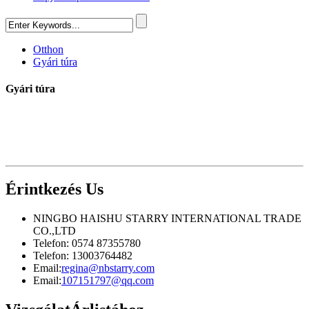
Otthon
Gyári túra
Gyári túra
Érintkezés
Us
NINGBO HAISHU STARRY INTERNATIONAL TRADE
CO.,LTD
Telefon: 0574 87355780
Telefon: 13003764482
Email:
regina@nbstarry.com
Email:
107151797@qq.com