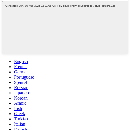
English
French
German
Portuguese
Spanish
Russian
Japanese
Korean
Arabic
Irish
Greek
Turkish
Italian
Danish